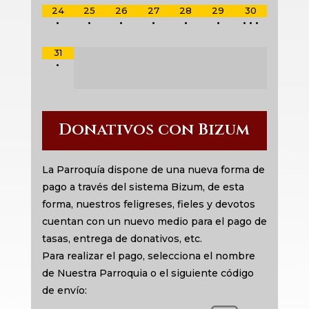
24
25
26
27
28
29
30
•
•
•
•
•
•
•
•
•
31
•
Donativos con Bizum
La Parroquía dispone de una nueva forma de
pago a través del sistema Bizum, de esta
forma, nuestros feligreses, fieles y devotos
cuentan con un nuevo medio para el pago de
tasas, entrega de donativos, etc.
Para realizar el pago, selecciona el nombre
de Nuestra Parroquia o el siguiente código
de envío: