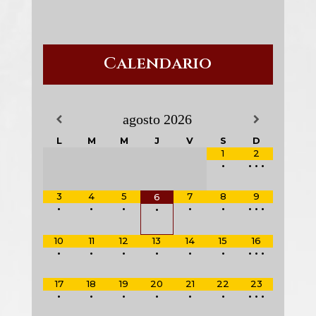
Calendario
agosto
2026
L
M
M
J
V
S
D
1
2
•
•
•
•
3
4
5
7
8
9
6
•
•
•
•
•
•
•
•
•
10
11
12
13
14
15
16
•
•
•
•
•
•
•
•
•
17
18
19
20
21
22
23
•
•
•
•
•
•
•
•
•