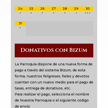
24
25
26
27
28
29
30
•
•
•
•
•
•
•
•
•
31
•
Donativos con Bizum
La Parroquía dispone de una nueva forma de
pago a través del sistema Bizum, de esta
forma, nuestros feligreses, fieles y devotos
cuentan con un nuevo medio para el pago de
tasas, entrega de donativos, etc.
Para realizar el pago, selecciona el nombre
de Nuestra Parroquia o el siguiente código
de envío: