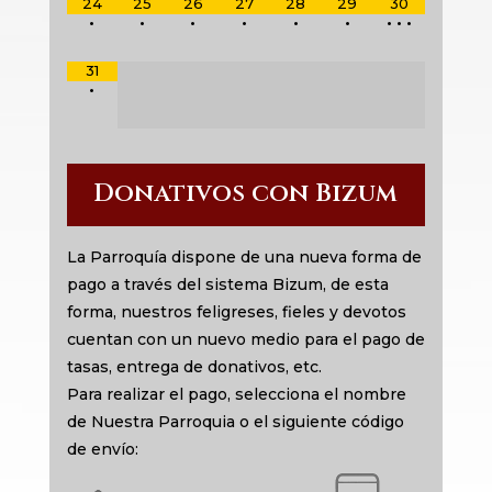
24
25
26
27
28
29
30
•
•
•
•
•
•
•
•
•
31
•
Donativos con Bizum
La Parroquía dispone de una nueva forma de
pago a través del sistema Bizum, de esta
forma, nuestros feligreses, fieles y devotos
cuentan con un nuevo medio para el pago de
tasas, entrega de donativos, etc.
Para realizar el pago, selecciona el nombre
de Nuestra Parroquia o el siguiente código
de envío: