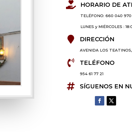

HORARIO DE AT
TELÉFONO: 660 040 970
LUNES y MIÉRCOLES : 18:

DIRECCIÓN
AVENIDA LOS TEATINOS, 

TELÉFONO
954 61 77 21

SÍGUENOS EN N