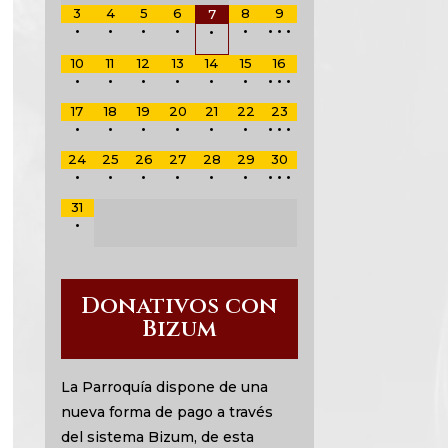
3
4
5
6
8
9
7
•
•
•
•
•
•
•
•
•
10
11
12
13
14
15
16
•
•
•
•
•
•
•
•
•
17
18
19
20
21
22
23
•
•
•
•
•
•
•
•
•
24
25
26
27
28
29
30
•
•
•
•
•
•
•
•
•
31
•
Donativos con
Bizum
La Parroquía dispone de una
nueva forma de pago a través
del sistema Bizum, de esta