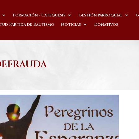
Formación / Catequesis
Gestión parroquial
G
itud Partida de Bautismo
Noticias
Donativos
DEFRAUDA