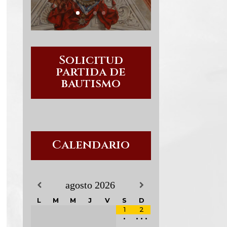
Solicitud
partida de
bautismo
Calendario
agosto
2026
L
M
M
J
V
S
D
1
2
•
•
•
•