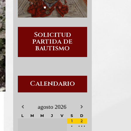
Solicitud
partida de
bautismo
Calendario
agosto
2026
L
M
M
J
V
S
D
1
2
•
•
•
•