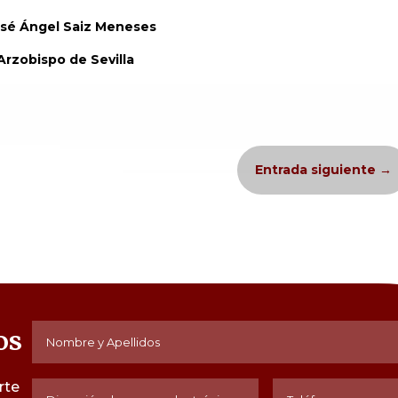
osé Ángel Saiz Meneses
Arzobispo de Sevilla
Entrada siguiente
→
os
rte