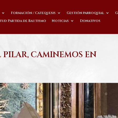
Formación / Catequesis
Gestión parroquial
G
itud Partida de Bautismo
Noticias
Donativos
 PILAR, CAMINEMOS EN