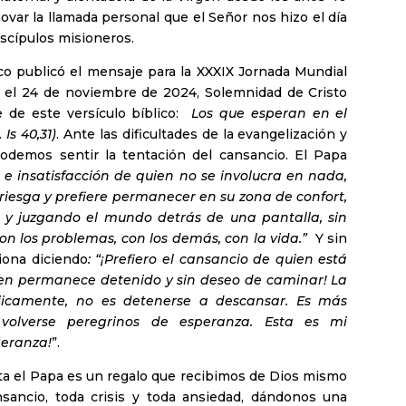
ovar la llamada personal que el Señor nos hizo el día
iscípulos misioneros.
o publicó el mensaje para la XXXIX Jornada Mundial
r el 24 de noviembre de 2024, Solemnidad de Cristo
 de este versículo bíblico:
Los que esperan en el
f.
Is 40,31)
. Ante las dificultades de la evangelización y
odemos sentir la tentación del cansancio. El Papa
 e insatisfacción de quien no se involucra en nada,
rriesga y prefiere permanecer en su zona de confort,
 y juzgando el mundo detrás de una pantalla, sin
on los problemas, con los demás, con la vida.”
Y sin
iona diciendo
: “¡Prefiero el cansancio de quien está
ien permanece detenido y sin deseo de caminar! La
ójicamente, no es detenerse a descansar. Es más
olverse peregrinos de esperanza. Esta es mi
peranza!
”.
ta el Papa es un regalo que recibimos de Dios mismo
sancio, toda crisis y toda ansiedad, dándonos una