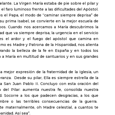
elante. La Virgen María estaba de pie sobre el pilar y
el faro luminoso frente a las dificultades del Apóstol.
s el Papa, el modo de “caminar siempre deprisa” de
a su prima Isabel, se convierte en la mejor escuela de
mpos. Cuando nos acercamos a María descubrimos la
d que va siempre deprisa, la urgencia en el servicio
es el ardor y el fuego del apóstol que camina en
omo es Madre y Patrona de la Hispanidad, nos alienta
ando la belleza de la fe en España y en todos los
 a María en multitud de santuarios y en sus grandes
 mejor expresión de la fraternidad de la Iglesia, un
anza. Desde su pilar, Ella es siempre estrella de la
a San Juan Pablo II. Concluyo con esta oración del
a del Pilar: aumenta nuestra fe, consolida nuestra
ad. Socorre a los que padecen desgracias, a los que
ambre o las terribles consecuencias de la guerra.
te maternalmente, oh Madre celestial, a cuantos te
nidad. Así sea”.