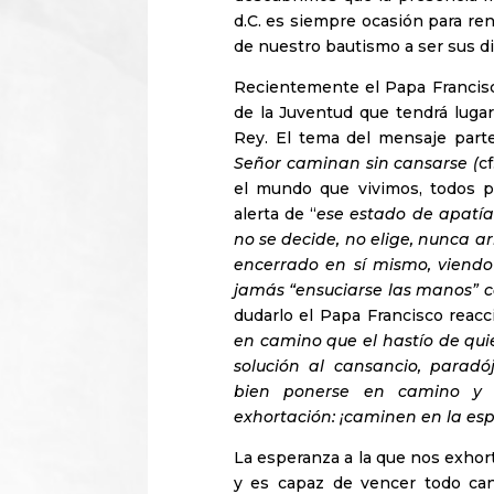
d.C. es siempre ocasión para ren
de nuestro bautismo a ser sus d
Recientemente el Papa Francisc
de la Juventud que tendrá luga
Rey. El tema del mensaje parte
Señor caminan sin cansarse (
c
el mundo que vivimos, todos p
alerta de “
ese estado de apatía
no se decide, no elige, nunca a
encerrado en sí mismo, viendo
jamás “ensuciarse las manos” c
dudarlo el Papa Francisco reacc
en camino que el hastío de qu
solución al cansancio, parad
bien ponerse en camino y v
exhortación: ¡caminen en la es
La esperanza a la que nos exhor
y es capaz de vencer todo can