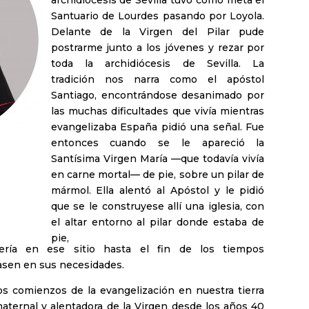
archidiócesis de Sevilla tuvo como meta el
Santuario de Lourdes pasando por Loyola.
Delante de la Virgen del Pilar pude
postrarme junto a los jóvenes y rezar por
toda la archidiócesis de Sevilla. La
tradición nos narra como el apóstol
Santiago, encontrándose desanimado por
las muchas dificultades que vivía mientras
evangelizaba España pidió una señal. Fue
entonces cuando se le apareció la
Santísima Virgen María —que todavía vivía
en carne mortal— de pie, sobre un pilar de
mármol. Ella alentó al Apóstol y le pidió
que se le construyese allí una iglesia, con
el altar entorno al pilar donde estaba de
pie,
ría en ese sitio hasta el fin de los tiempos
rasen en sus necesidades.
 comienzos de la evangelización en nuestra tierra
aternal y alentadora de la Virgen desde los años 40