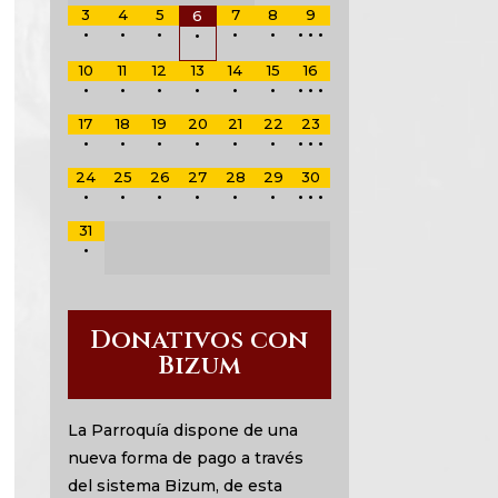
3
4
5
7
8
9
6
•
•
•
•
•
•
•
•
•
10
11
12
13
14
15
16
•
•
•
•
•
•
•
•
•
17
18
19
20
21
22
23
•
•
•
•
•
•
•
•
•
24
25
26
27
28
29
30
•
•
•
•
•
•
•
•
•
31
•
Donativos con
Bizum
La Parroquía dispone de una
nueva forma de pago a través
del sistema Bizum, de esta